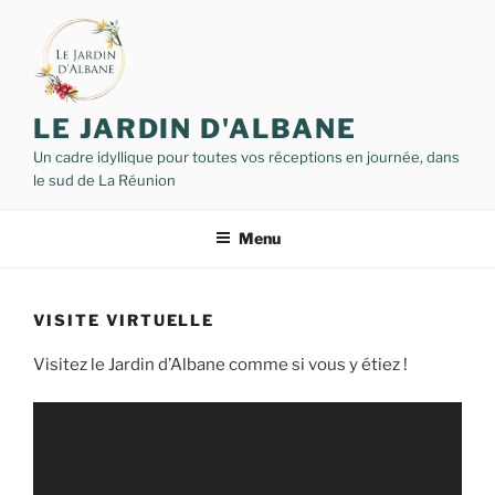
A
l
l
e
r
LE JARDIN D'ALBANE
a
Un cadre idyllique pour toutes vos réceptions en journée, dans
u
le sud de La Réunion
c
o
Menu
n
t
e
VISITE VIRTUELLE
n
u
Visitez le Jardin d’Albane comme si vous y étiez !
p
r
i
n
c